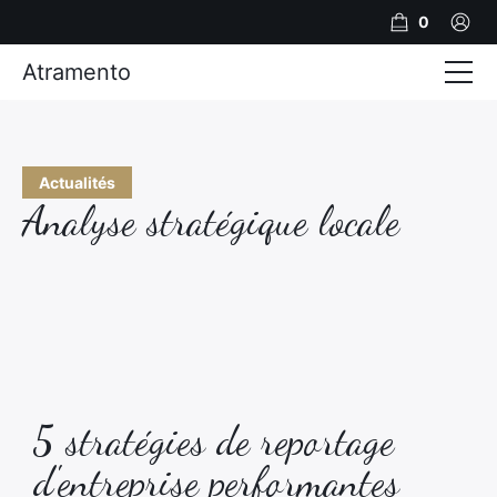
0
Atramento
Actualités
Production video
Actualités
Analyse stratégique locale
Photos
Création de contenu
Mariages
Contact
5 stratégies de reportage
d'entreprise performantes