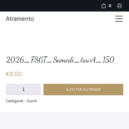
0
Atramento
Actualités
Production video
Photos
2026_FSGT_Samedi_tour4_150
Création de contenu
€
8,00
Mariages
quantité
AJOUTER AU PANIER
de
Contact
2026_FSGT_Samedi_tour4_150
Catégorie : tour4