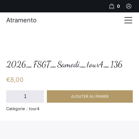
0
Atramento
Actualités
Production video
Photos
2026_FSGT_Samedi_tour4_136
Création de contenu
€
8,00
Mariages
quantité
AJOUTER AU PANIER
de
Contact
2026_FSGT_Samedi_tour4_136
Catégorie : tour4