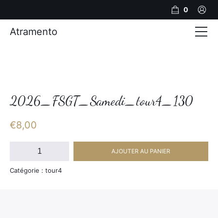
0
Atramento
Actualités
Production video
Photos
2026_FSGT_Samedi_tour4_130
Création de contenu
€
8,00
Mariages
quantité
AJOUTER AU PANIER
de
Contact
2026_FSGT_Samedi_tour4_130
Catégorie : tour4