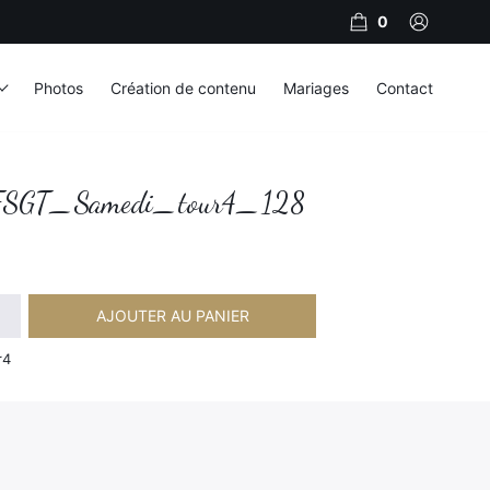
0
Photos
Création de contenu
Mariages
Contact
SGT_Samedi_tour4_128
AJOUTER AU PANIER
amedi_tour4_128
r4