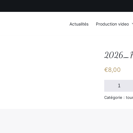
Actualités
Production video
2026_F
€
8,00
quantité
de
2026_FSGT_S
Catégorie : tou