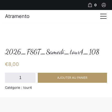
0
Atramento
Actualités
Production video
Photos
2026_FSGT_Samedi_tour4_108
Création de contenu
€
8,00
Mariages
quantité
AJOUTER AU PANIER
de
Contact
2026_FSGT_Samedi_tour4_108
Catégorie : tour4