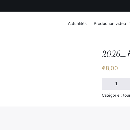
Actualités
Production video
2026_F
€
8,00
quantité
de
2026_FSGT_S
Catégorie : tou