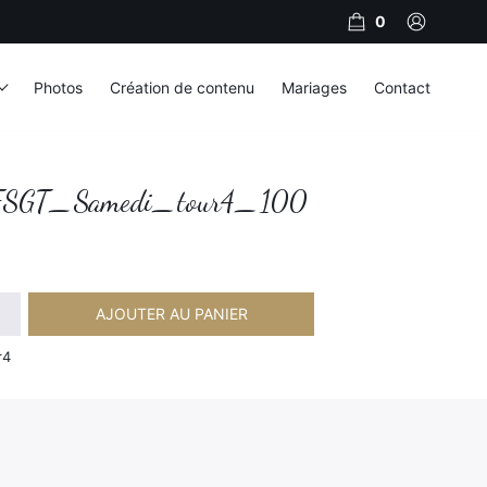
0
Photos
Création de contenu
Mariages
Contact
SGT_Samedi_tour4_100
AJOUTER AU PANIER
amedi_tour4_100
r4