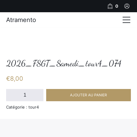
0
Atramento
Actualités
Production video
Photos
2026_FSGT_Samedi_tour4_074
Création de contenu
€
8,00
Mariages
quantité
AJOUTER AU PANIER
de
Contact
2026_FSGT_Samedi_tour4_074
Catégorie : tour4