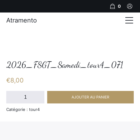
0
Atramento
Actualités
Production video
Photos
2026_FSGT_Samedi_tour4_071
Création de contenu
€
8,00
Mariages
quantité
AJOUTER AU PANIER
de
Contact
2026_FSGT_Samedi_tour4_071
Catégorie : tour4