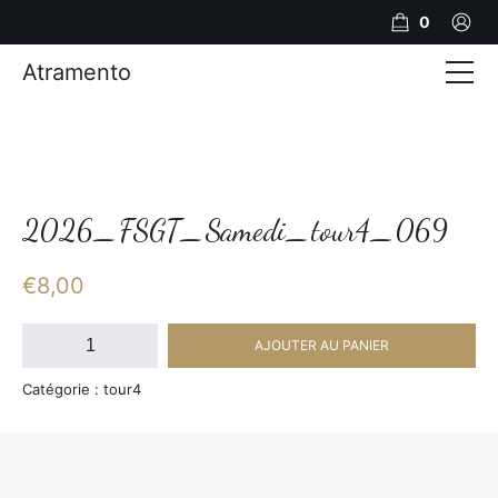
0
Atramento
Actualités
Production video
Photos
2026_FSGT_Samedi_tour4_069
Création de contenu
€
8,00
Mariages
quantité
AJOUTER AU PANIER
de
Contact
2026_FSGT_Samedi_tour4_069
Catégorie : tour4