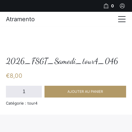
0
Atramento
Actualités
Production video
Photos
2026_FSGT_Samedi_tour4_046
Création de contenu
€
8,00
Mariages
quantité
AJOUTER AU PANIER
de
Contact
2026_FSGT_Samedi_tour4_046
Catégorie : tour4