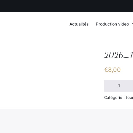
Actualités
Production video
2026_F
€
8,00
quantité
de
2026_FSGT_S
Catégorie : tou