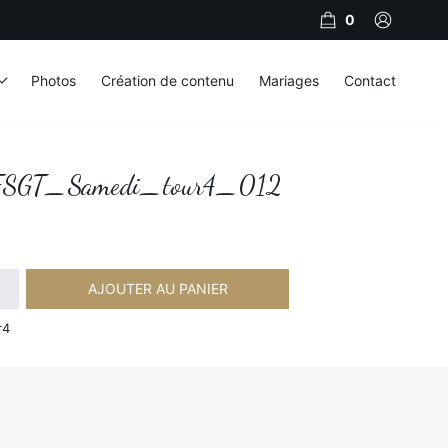
0
Photos
Création de contenu
Mariages
Contact
SGT_Samedi_tour4_012
AJOUTER AU PANIER
amedi_tour4_012
r4