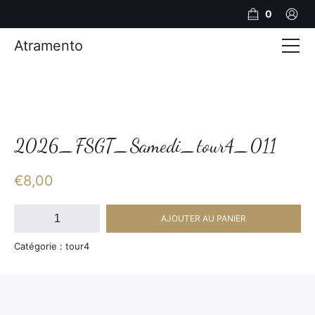
0
Atramento
Actualités
Production video
Photos
2026_FSGT_Samedi_tour4_011
Création de contenu
€
8,00
Mariages
quantité
AJOUTER AU PANIER
de
Contact
2026_FSGT_Samedi_tour4_011
Catégorie : tour4