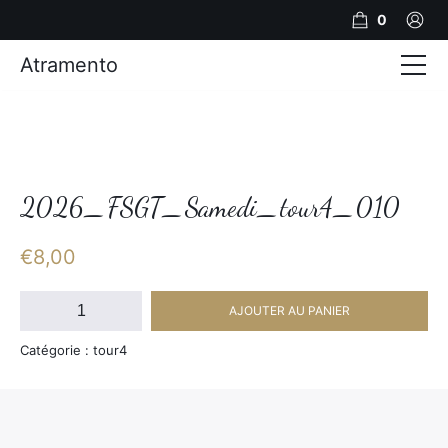
0
Atramento
Actualités
Production video
Photos
2026_FSGT_Samedi_tour4_010
Création de contenu
€
8,00
Mariages
quantité
AJOUTER AU PANIER
de
Contact
2026_FSGT_Samedi_tour4_010
Catégorie : tour4