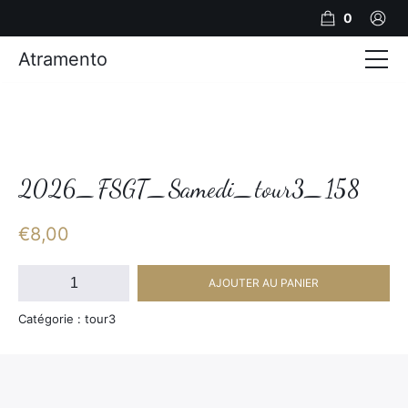
0
Atramento
Actualités
Production video
Photos
2026_FSGT_Samedi_tour3_158
Création de contenu
€
8,00
Mariages
quantité
AJOUTER AU PANIER
de
Contact
2026_FSGT_Samedi_tour3_158
Catégorie : tour3