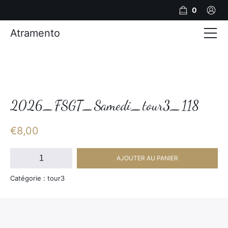
0
Atramento
Actualités
Production video
Photos
2026_FSGT_Samedi_tour3_118
Création de contenu
€
8,00
Mariages
quantité
AJOUTER AU PANIER
de
Contact
2026_FSGT_Samedi_tour3_118
Catégorie : tour3