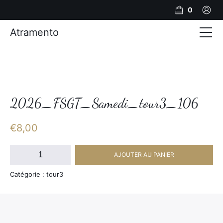
0
Atramento
Actualités
Production video
Photos
2026_FSGT_Samedi_tour3_106
Création de contenu
€
8,00
Mariages
quantité
AJOUTER AU PANIER
de
Contact
2026_FSGT_Samedi_tour3_106
Catégorie : tour3