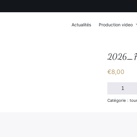
Actualités
Production video
2026_F
€
8,00
quantité
de
2026_FSGT_
Catégorie : tou