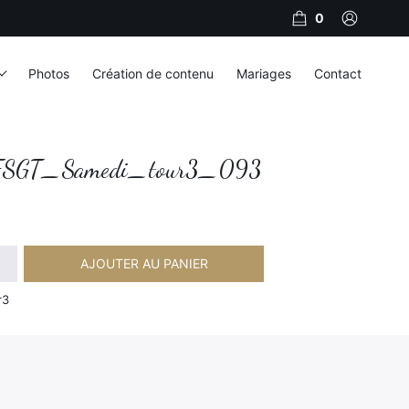
0
Photos
Création de contenu
Mariages
Contact
SGT_Samedi_tour3_093
AJOUTER AU PANIER
Samedi_tour3_093
r3