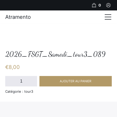
0
Atramento
Actualités
Production video
Photos
2026_FSGT_Samedi_tour3_089
Création de contenu
€
8,00
Mariages
quantité
AJOUTER AU PANIER
de
Contact
2026_FSGT_Samedi_tour3_089
Catégorie : tour3