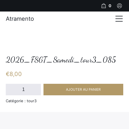
0
Atramento
Actualités
Production video
Photos
2026_FSGT_Samedi_tour3_085
Création de contenu
€
8,00
Mariages
quantité
AJOUTER AU PANIER
de
Contact
2026_FSGT_Samedi_tour3_085
Catégorie : tour3