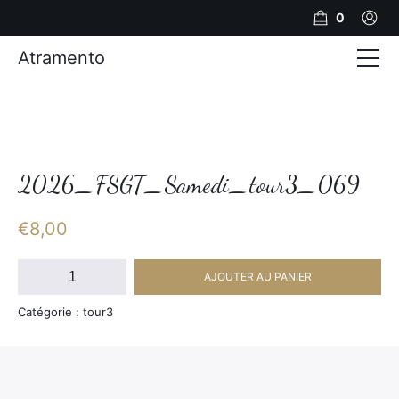
0
Atramento
Actualités
Production video
Photos
2026_FSGT_Samedi_tour3_069
Création de contenu
€
8,00
Mariages
quantité
AJOUTER AU PANIER
de
Contact
2026_FSGT_Samedi_tour3_069
Catégorie : tour3