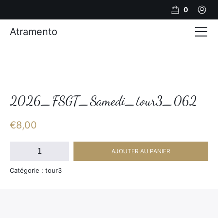
0
Atramento
Actualités
Production video
Photos
2026_FSGT_Samedi_tour3_062
Création de contenu
€
8,00
Mariages
quantité
AJOUTER AU PANIER
de
Contact
2026_FSGT_Samedi_tour3_062
Catégorie : tour3