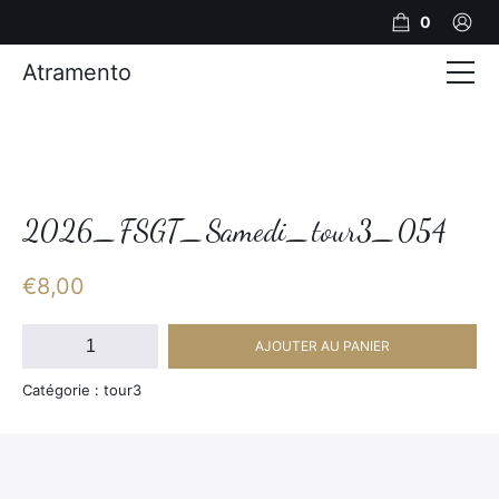
0
Atramento
Actualités
Production video
Photos
2026_FSGT_Samedi_tour3_054
Création de contenu
€
8,00
Mariages
quantité
AJOUTER AU PANIER
de
Contact
2026_FSGT_Samedi_tour3_054
Catégorie : tour3