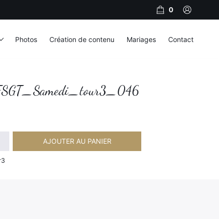
0
Photos
Création de contenu
Mariages
Contact
SGT_Samedi_tour3_046
AJOUTER AU PANIER
Samedi_tour3_046
r3