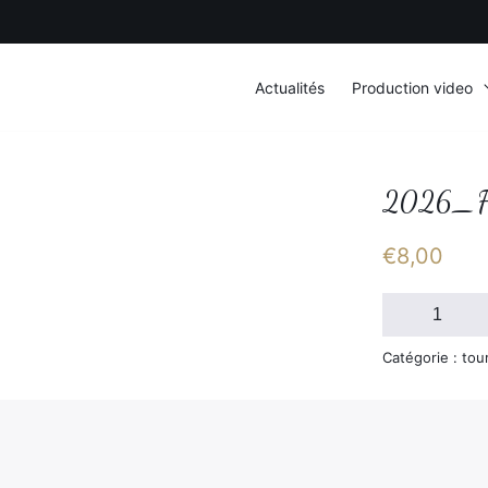
Actualités
Production video
2026_F
€
8,00
quantité
de
2026_FSGT_
Catégorie : tou