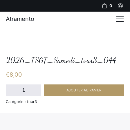
0
Atramento
Actualités
Production video
Photos
2026_FSGT_Samedi_tour3_044
Création de contenu
€
8,00
Mariages
quantité
AJOUTER AU PANIER
de
Contact
2026_FSGT_Samedi_tour3_044
Catégorie : tour3