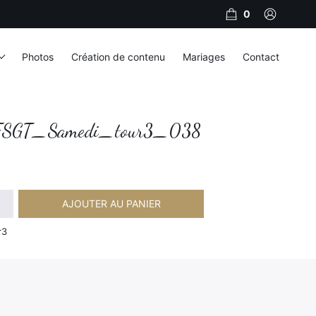
0
Photos
Création de contenu
Mariages
Contact
SGT_Samedi_tour3_038
AJOUTER AU PANIER
Samedi_tour3_038
r3