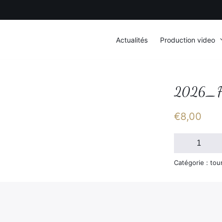
Actualités
Production video
2026_F
€
8,00
quantité
de
2026_FSGT_
Catégorie : tou