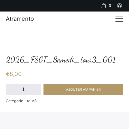
0
Atramento
Actualités
Production video
Photos
2026_FSGT_Samedi_tour3_001
Création de contenu
€
8,00
Mariages
quantité
AJOUTER AU PANIER
de
Contact
2026_FSGT_Samedi_tour3_001
Catégorie : tour3