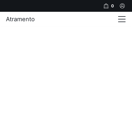
0
Atramento
Actualités
Production video
Photos
Création de contenu
Mariages
Contact