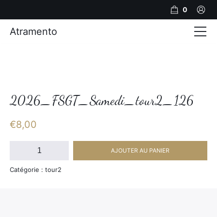
0
Atramento
Actualités
Production video
Photos
2026_FSGT_Samedi_tour2_126
Création de contenu
€
8,00
Mariages
quantité
AJOUTER AU PANIER
de
Contact
2026_FSGT_Samedi_tour2_126
Catégorie : tour2