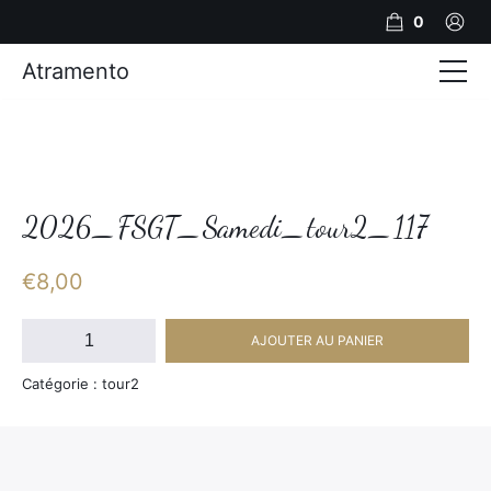
0
Atramento
Actualités
Production video
Photos
2026_FSGT_Samedi_tour2_117
Création de contenu
€
8,00
Mariages
quantité
AJOUTER AU PANIER
de
Contact
2026_FSGT_Samedi_tour2_117
Catégorie : tour2