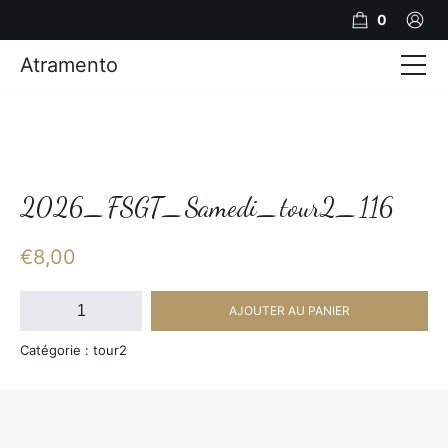
0
Atramento
Actualités
Production video
Photos
2026_FSGT_Samedi_tour2_116
Création de contenu
€
8,00
Mariages
quantité
AJOUTER AU PANIER
de
Contact
2026_FSGT_Samedi_tour2_116
Catégorie : tour2