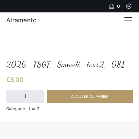
0
Atramento
Actualités
Production video
Photos
2026_FSGT_Samedi_tour2_081
Création de contenu
€
8,00
Mariages
quantité
AJOUTER AU PANIER
de
Contact
2026_FSGT_Samedi_tour2_081
Catégorie : tour2