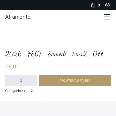
0
Atramento
Actualités
Production video
Photos
2026_FSGT_Samedi_tour2_077
Création de contenu
€
8,00
Mariages
quantité
AJOUTER AU PANIER
de
Contact
2026_FSGT_Samedi_tour2_077
Catégorie : tour2