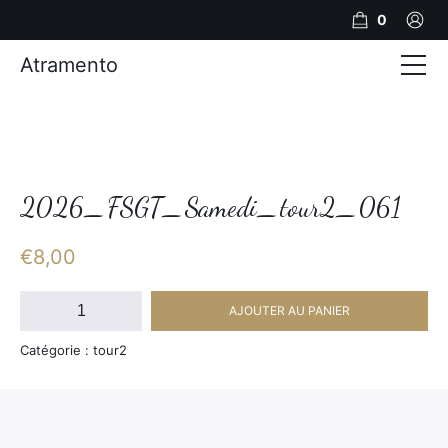
0
Atramento
Actualités
Production video
Photos
2026_FSGT_Samedi_tour2_061
Création de contenu
€
8,00
Mariages
quantité
AJOUTER AU PANIER
de
Contact
2026_FSGT_Samedi_tour2_061
Catégorie : tour2