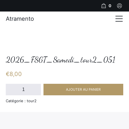
0
Atramento
Actualités
Production video
Photos
2026_FSGT_Samedi_tour2_051
Création de contenu
€
8,00
Mariages
quantité
AJOUTER AU PANIER
de
Contact
2026_FSGT_Samedi_tour2_051
Catégorie : tour2