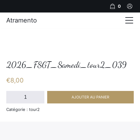
0
Atramento
Actualités
Production video
Photos
2026_FSGT_Samedi_tour2_039
Création de contenu
€
8,00
Mariages
quantité
AJOUTER AU PANIER
de
Contact
2026_FSGT_Samedi_tour2_039
Catégorie : tour2