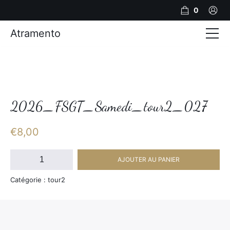
0
Atramento
Actualités
Production video
Photos
2026_FSGT_Samedi_tour2_027
Création de contenu
€
8,00
Mariages
quantité
AJOUTER AU PANIER
de
Contact
2026_FSGT_Samedi_tour2_027
Catégorie : tour2