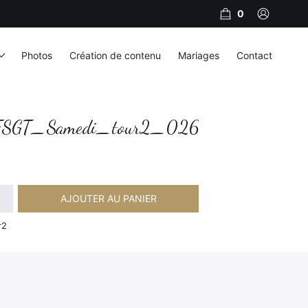
0
Photos
Création de contenu
Mariages
Contact
SGT_Samedi_tour2_026
AJOUTER AU PANIER
Samedi_tour2_026
r2