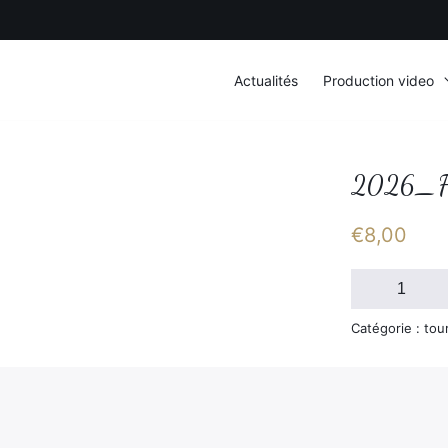
Actualités
Production video
2026_F
€
8,00
quantité
de
2026_FSGT_
Catégorie : tou