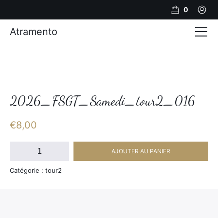
0
Atramento
Actualités
Production video
Photos
2026_FSGT_Samedi_tour2_016
Création de contenu
€
8,00
Mariages
quantité
AJOUTER AU PANIER
de
Contact
2026_FSGT_Samedi_tour2_016
Catégorie : tour2