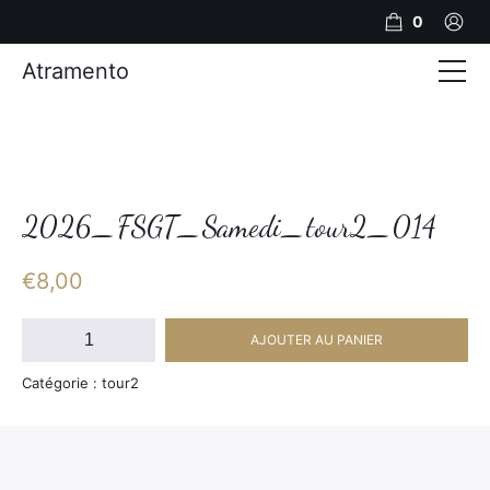
0
Atramento
Actualités
Production video
Photos
2026_FSGT_Samedi_tour2_014
Création de contenu
€
8,00
Mariages
quantité
AJOUTER AU PANIER
de
Contact
2026_FSGT_Samedi_tour2_014
Catégorie : tour2