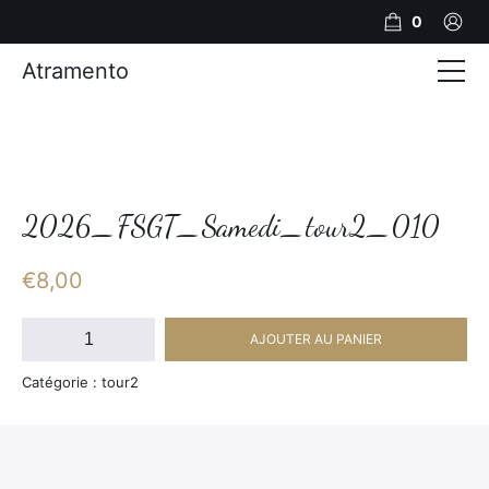
0
Atramento
Actualités
Production video
Photos
2026_FSGT_Samedi_tour2_010
Création de contenu
€
8,00
Mariages
quantité
AJOUTER AU PANIER
de
Contact
2026_FSGT_Samedi_tour2_010
Catégorie : tour2