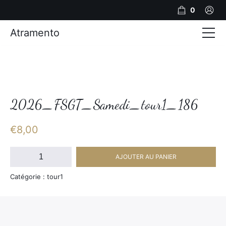
0
Atramento
Actualités
Production video
Photos
2026_FSGT_Samedi_tour1_186
Création de contenu
€
8,00
Mariages
quantité
AJOUTER AU PANIER
de
Contact
2026_FSGT_Samedi_tour1_186
Catégorie : tour1