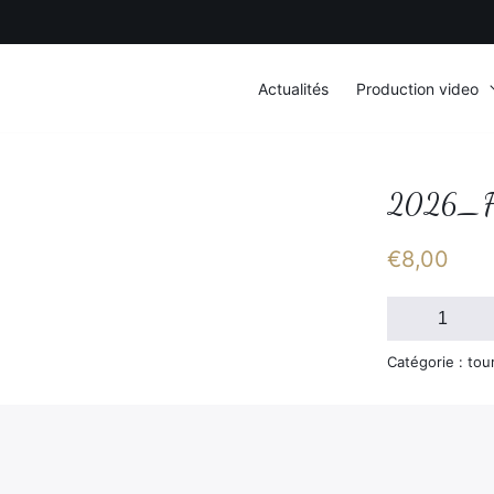
Actualités
Production video
2026_F
€
8,00
quantité
de
2026_FSGT_S
Catégorie : tou