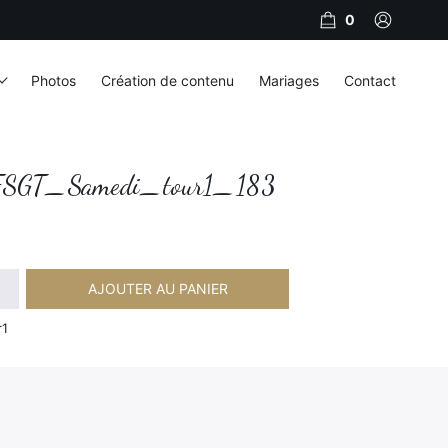
0
Photos
Création de contenu
Mariages
Contact
SGT_Samedi_tour1_183
AJOUTER AU PANIER
amedi_tour1_183
r1