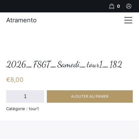
0
Atramento
Actualités
Production video
Photos
2026_FSGT_Samedi_tour1_182
Création de contenu
€
8,00
Mariages
quantité
AJOUTER AU PANIER
de
Contact
2026_FSGT_Samedi_tour1_182
Catégorie : tour1