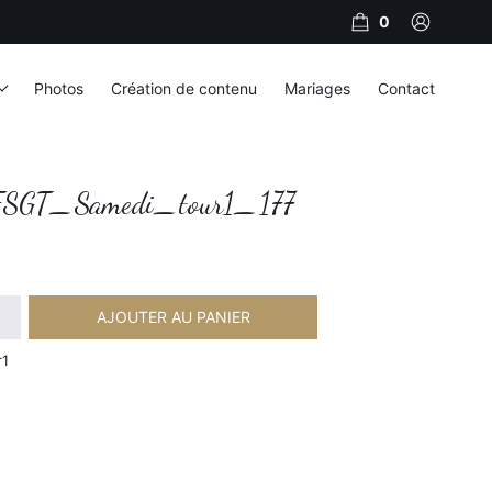
0
Photos
Création de contenu
Mariages
Contact
SGT_Samedi_tour1_177
AJOUTER AU PANIER
amedi_tour1_177
r1