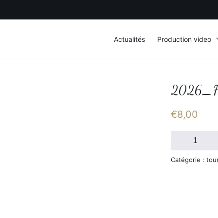
Actualités
Production video
2026_F
€
8,00
quantité
de
2026_FSGT_S
Catégorie : tou