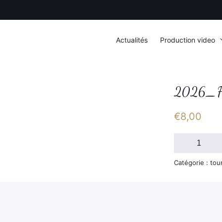
Actualités
Production video
2026_F
€
8,00
quantité
de
2026_FSGT_S
Catégorie : tou