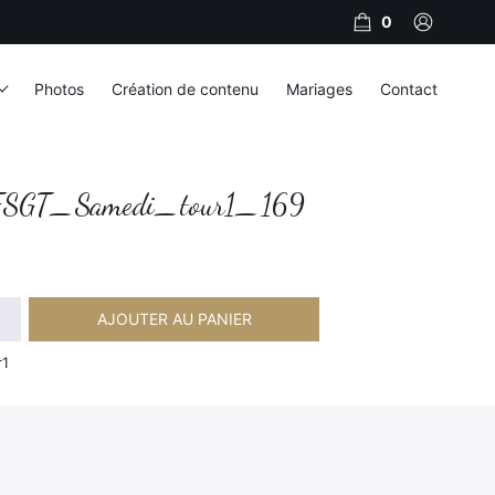
0
Photos
Création de contenu
Mariages
Contact
SGT_Samedi_tour1_169
AJOUTER AU PANIER
amedi_tour1_169
r1