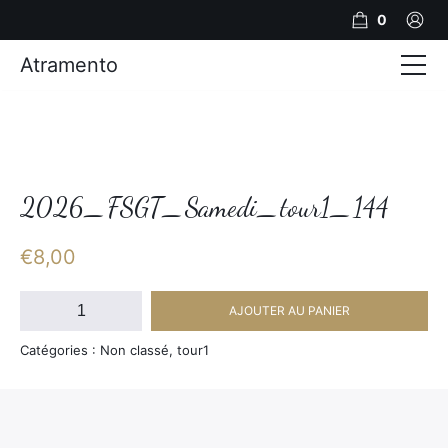
0
Atramento
Actualités
Production video
Photos
2026_FSGT_Samedi_tour1_144
Création de contenu
€
8,00
Mariages
quantité
AJOUTER AU PANIER
de
Contact
2026_FSGT_Samedi_tour1_144
Catégories : Non classé, tour1