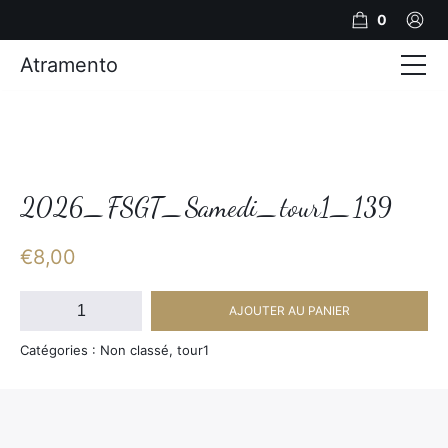
0
Atramento
Actualités
Production video
Photos
2026_FSGT_Samedi_tour1_139
Création de contenu
€
8,00
Mariages
quantité
AJOUTER AU PANIER
de
Contact
2026_FSGT_Samedi_tour1_139
Catégories : Non classé, tour1