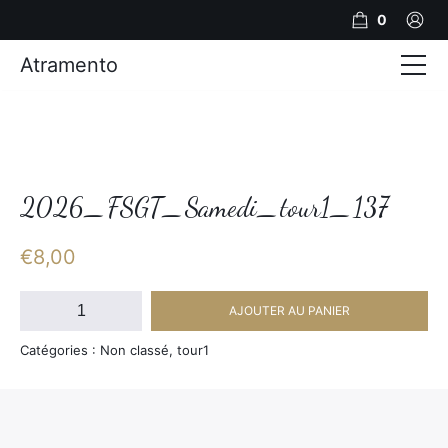
0
Atramento
Actualités
Production video
Photos
2026_FSGT_Samedi_tour1_137
Création de contenu
€
8,00
Mariages
quantité
AJOUTER AU PANIER
de
Contact
2026_FSGT_Samedi_tour1_137
Catégories : Non classé, tour1