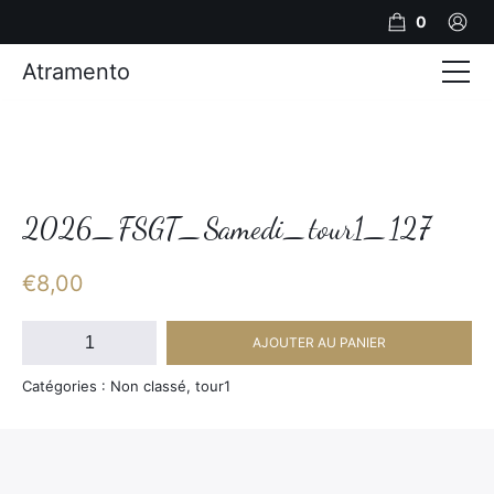
0
Atramento
Actualités
Production video
Photos
2026_FSGT_Samedi_tour1_127
Création de contenu
€
8,00
Mariages
quantité
AJOUTER AU PANIER
de
Contact
2026_FSGT_Samedi_tour1_127
Catégories : Non classé, tour1